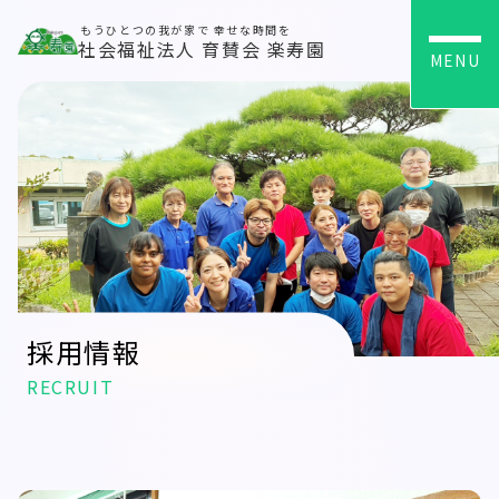
もうひとつの我が家で 幸せな時間を
社会福祉法人 育賛会 楽寿園
MENU
採用情報
RECRUIT