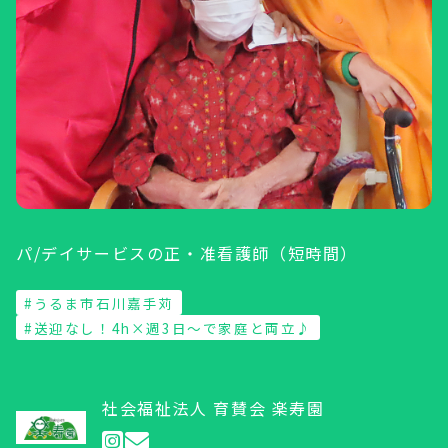
パ/デイサービスの正・准看護師（短時間）
#うるま市石川嘉手苅
#送迎なし！4h×週3日〜で家庭と両立♪
社会福祉法人 育賛会 楽寿園